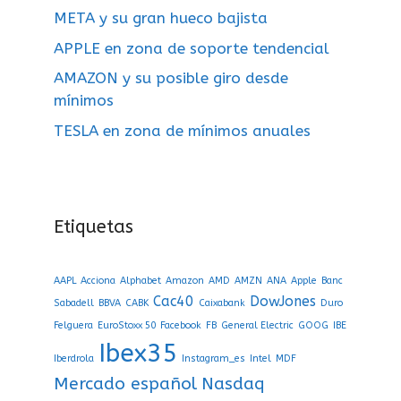
META y su gran hueco bajista
APPLE en zona de soporte tendencial
AMAZON y su posible giro desde
mínimos
TESLA en zona de mínimos anuales
Etiquetas
AAPL
Acciona
Alphabet
Amazon
AMD
AMZN
ANA
Apple
Banc
Cac40
DowJones
Sabadell
BBVA
CABK
Caixabank
Duro
Felguera
EuroStoxx 50
Facebook
FB
General Electric
GOOG
IBE
Ibex35
Iberdrola
Instagram_es
Intel
MDF
Mercado español
Nasdaq