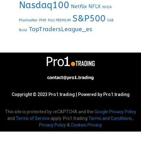
Nasdaq100
Netflix
NFLX
NVDA
S&P500
PharmaMar
PHM
Pro1 PREMIUM
SAB
TopTradersLeague_es
Tesla
Copyright © 2023 Pro1.trading | Powered by Pro1.trading
This site is protected by reCAPTCHA and the
Google Privacy Policy
and
Terms of Service
apply. Pro1.trading
Terms and Conditions
,
Privacy Policy
&
Cookies Privacy