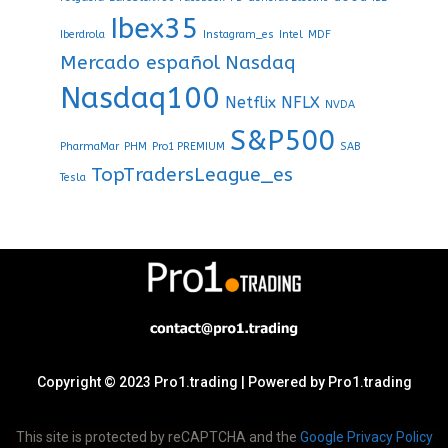
Ibex35
Iberdrola
Instagram_es
Intel
MDF
Mercado español
Nasdaq
Nasdaq100
Netflix
NFLX
NVDA
S&P500
PharmaMar
PHM
Pro1 PREMIUM
SAB
TopTradersLeague_es
Tesla
Copyright © 2023 Pro1.trading | Powered by Pro1.trading
This site is protected by reCAPTCHA and the
Google Privacy Policy