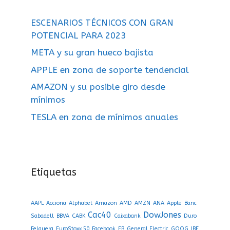
ESCENARIOS TÉCNICOS CON GRAN
POTENCIAL PARA 2023
META y su gran hueco bajista
APPLE en zona de soporte tendencial
AMAZON y su posible giro desde
mínimos
TESLA en zona de mínimos anuales
Etiquetas
AAPL
Acciona
Alphabet
Amazon
AMD
AMZN
ANA
Apple
Banc
Cac40
DowJones
Sabadell
BBVA
CABK
Caixabank
Duro
Felguera
EuroStoxx 50
Facebook
FB
General Electric
GOOG
IBE