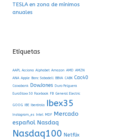
TESLA en zona de mínimos
anuales
Etiquetas
AAPL
Acciona
Alphabet
Amazon
AMD
AMZN
Cac40
ANA
Apple
Banc Sabadell
BBVA
CABK
DowJones
Caixabank
Duro Felguera
EuroStoxx 50
Facebook
FB
General Electric
Ibex35
GOOG
IBE
Iberdrola
Mercado
Instagram_es
Intel
MDF
español
Nasdaq
Nasdaq100
Netflix