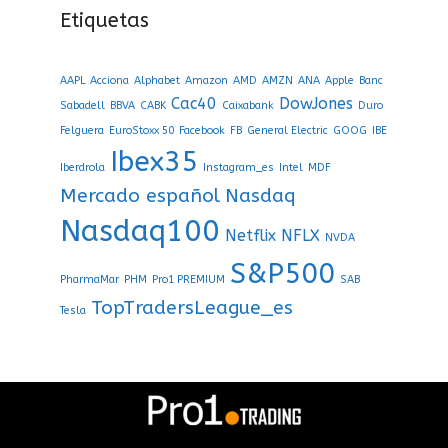
Etiquetas
AAPL
Acciona
Alphabet
Amazon
AMD
AMZN
ANA
Apple
Banc
Cac40
DowJones
Sabadell
BBVA
CABK
Caixabank
Duro
Felguera
EuroStoxx 50
Facebook
FB
General Electric
GOOG
IBE
Ibex35
Iberdrola
Instagram_es
Intel
MDF
Mercado español
Nasdaq
Nasdaq100
Netflix
NFLX
NVDA
S&P500
PharmaMar
PHM
Pro1 PREMIUM
SAB
TopTradersLeague_es
Tesla