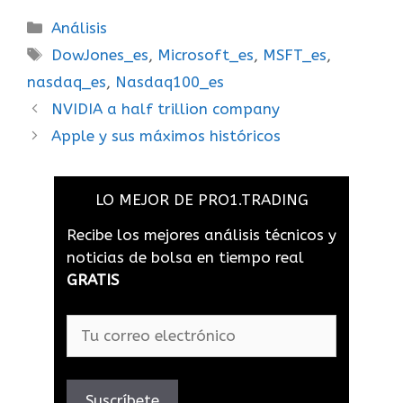
Análisis
DowJones_es
,
Microsoft_es
,
MSFT_es
,
nasdaq_es
,
Nasdaq100_es
NVIDIA a half trillion company
Apple y sus máximos históricos
LO MEJOR DE PRO1.TRADING
Recibe los mejores análisis técnicos y
noticias de bolsa en tiempo real
GRATIS