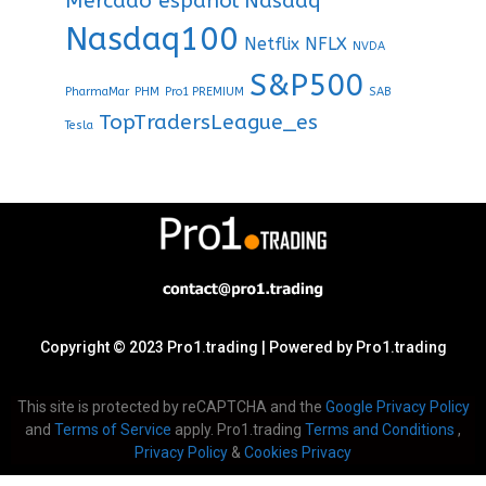
Mercado español
Nasdaq
Nasdaq100
Netflix
NFLX
NVDA
S&P500
PharmaMar
PHM
Pro1 PREMIUM
SAB
TopTradersLeague_es
Tesla
Copyright © 2023 Pro1.trading | Powered by Pro1.trading
This site is protected by reCAPTCHA and the
Google Privacy Policy
and
Terms of Service
apply. Pro1.trading
Terms and Conditions
,
Privacy Policy
&
Cookies Privacy