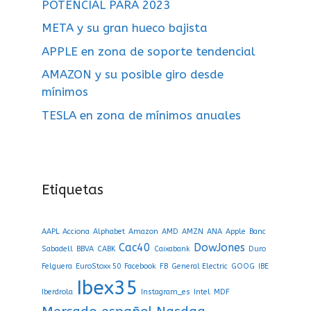
POTENCIAL PARA 2023
META y su gran hueco bajista
APPLE en zona de soporte tendencial
AMAZON y su posible giro desde
mínimos
TESLA en zona de mínimos anuales
Etiquetas
AAPL
Acciona
Alphabet
Amazon
AMD
AMZN
ANA
Apple
Banc
Cac40
DowJones
Sabadell
BBVA
CABK
Caixabank
Duro
Felguera
EuroStoxx 50
Facebook
FB
General Electric
GOOG
IBE
Ibex35
Iberdrola
Instagram_es
Intel
MDF